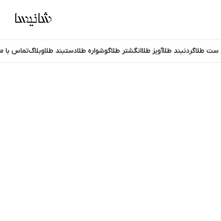
 ست طلا
گردنبند طلا
آویز طلا
انگشتر طلا
گوشواره طلا
دستبند طلا
وبلاگ
تماس با ما