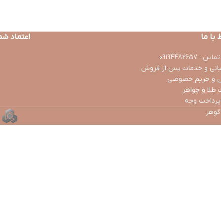
 با ما
اعتماد شم
 : 09194482657
انی و خدمات پس از فروش
ن و حریم خصوصی
 طلا و جواهر
پرداخت وجه
 گوهر